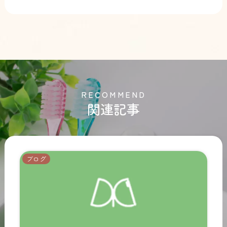
R
E
C
O
M
M
E
N
D
関連記事
ブログ