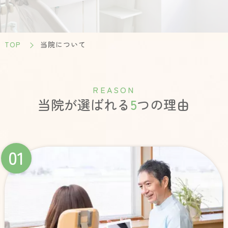
TOP
当院について
R
E
A
S
O
N
当院が選ばれる
5
つの理由
01