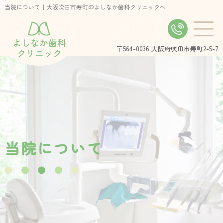
当院について｜大阪吹田市寿町のよしなか歯科クリニックへ
よしなか歯科
〒564-0036
大阪府吹田市寿町2-5-7
クリニック
当
院
に
つ
い
て