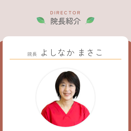
D
I
R
E
C
T
O
R
院長紹介
よしなか まさこ
院長