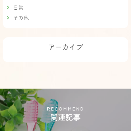
日常
その他
アーカイブ
R
E
C
O
M
M
E
N
D
関連記事