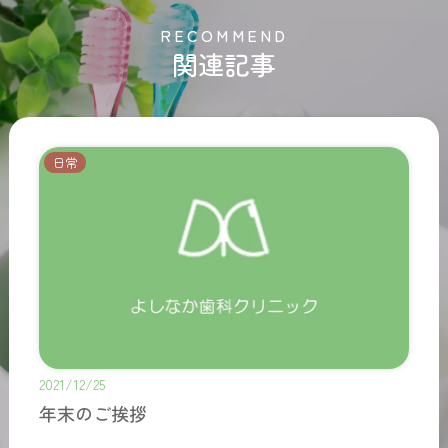
R
E
C
O
M
M
E
N
D
関連記事
日常
2021/12/25
年末のご挨拶